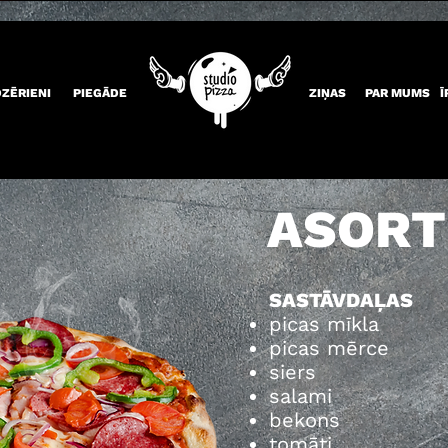
DZĒRIENI
PIEGĀDE
ZIŅAS
PAR MUMS
Ī
ASORT
SASTĀVDAĻAS
picas mīkla
picas mērce
siers
salami
bekons
tomāti