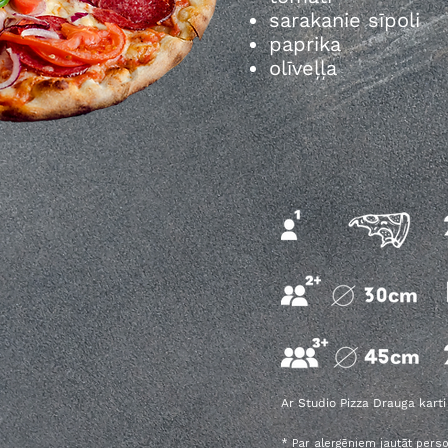
sarakanie sīpoli
paprika
olīveļļa
Ar Studio Pizza Drauga karti
* Par alergēniem jautāt pers