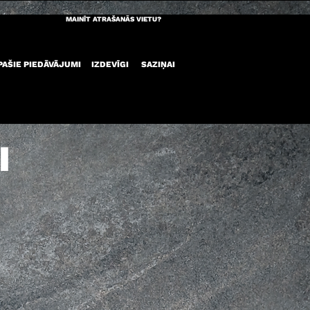
MAINĪT ATRAŠANĀS VIETU?
PAŠIE PIEDĀVĀJUMI
IZDEVĪGI
SAZIŅAI
I