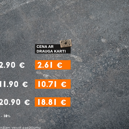
 -
%
10
onālam veicot pasūtījumu