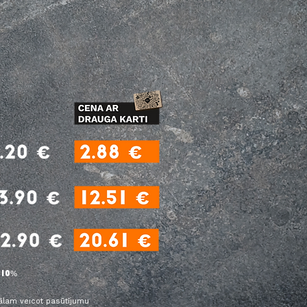
-
%
10
ālam veicot pasūtījumu