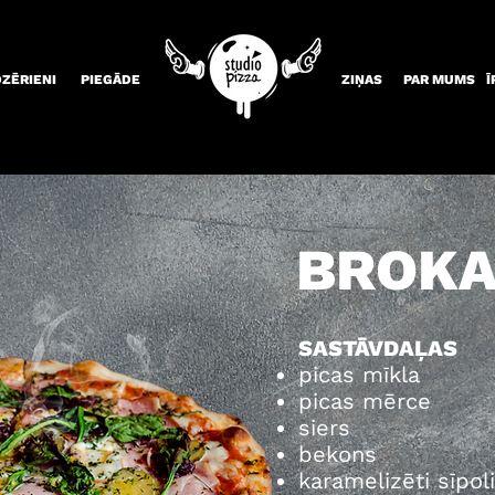
DZĒRIENI
PIEGĀDE
ZIŅAS
PAR MUMS
Ī
BROK
SASTĀVDAĻAS
picas mīkla
picas mērce
siers
bekons
karamelizēti sīpoli