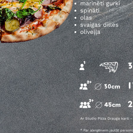
marinēti gurķi
spināti
olas
svaigas dilles
oliveļļa
Ar Studio Pizza Drauga karti 
* Par alergēniem jautāt person