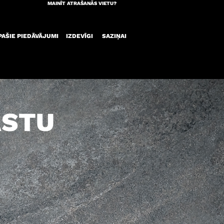
MAINĪT ATRAŠANĀS VIETU?
PAŠIE PIEDĀVĀJUMI
IZDEVĪGI
SAZIŅAI
ASTU