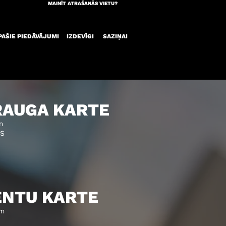
MAINĪT ATRAŠANĀS VIETU?
PAŠIE PIEDĀVĀJUMI
IZDEVĪGI
SAZIŅAI
RAUGA KARTE
m
AS
ENTU KARTE
ēm