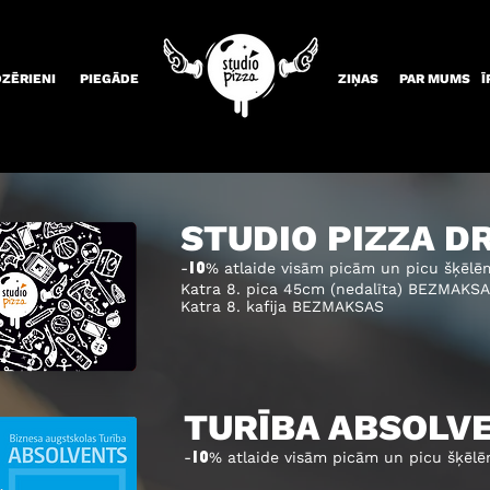
DZĒRIENI
PIEGĀDE
ZIŅAS
PAR MUMS
Ī
STUDIO PIZZA D
-
% atlaide visām picām un picu šķēlē
10
Katra 8. pica 45cm (nedalīta) BEZMAKS
Katra 8. kafija BEZMAKSAS
TURĪBA ABSOLV
-
% atlaide visām picām un picu šķēl
10