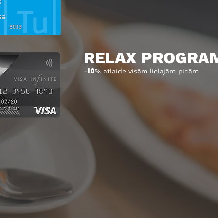
RELAX PROGRA
-
% atlaide visām lielajām picām
10