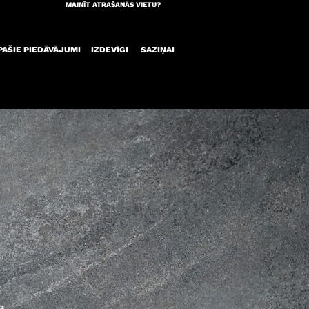
MAINĪT ATRAŠANĀS VIETU?
PAŠIE PIEDĀVĀJUMI
IZDEVĪGI
SAZIŅAI
a