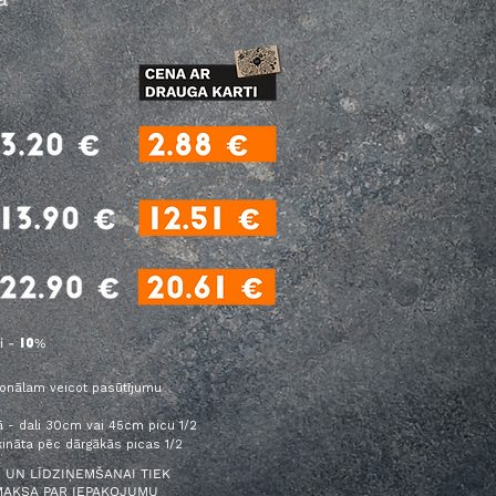
i -
%
10
sonālam veicot pasūtījumu
ā - dali 30cm vai 45cm picu 1/2
ināta pēc dārgākās picas 1/2
 UN LĪDZIŅEMŠANAI TIEK
MAKSA PAR IEPAKOJUMU