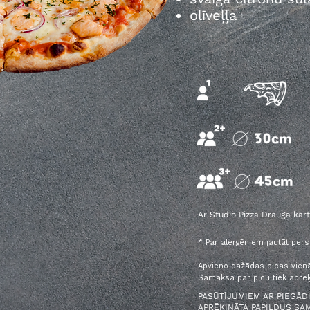
olīveļļa
Ar Studio Pizza Drauga kart
* Par alergēniem jautāt per
Apvieno dažādas picas vien
Samaksa par picu tiek aprēķ
PASŪTĪJUMIEM AR PIEGĀDI
APRĒĶINĀTA PAPILDUS SA