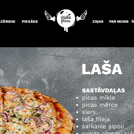
DZĒRIENI
PIEGĀDE
ZIŅAS
PAR MUMS
Ī
LAŠA
SASTĀVDAĻAS
picas mīkla
picas mērce
siers
laša fileja
sarkanie sīpoli
svaiga citronu sul