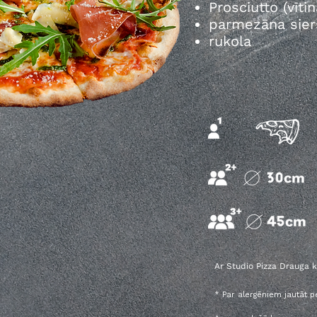
Prosciutto (vītin
parmezāna sier
rukola
Ar Studio Pizza Drauga k
* Par alergēniem jautāt 