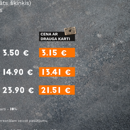
āts šķiņķis)
s
arti -
%
10
personālam veicot pasūtījumu