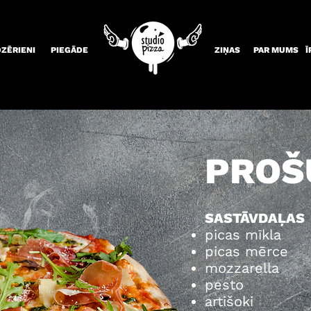
DZĒRIENI
PIEGĀDE
ZIŅAS
PAR MUMS
Ī
PROŠ
SASTĀVDAĻAS
picas mīkla
picas mērce
mozzarella
pesto
artišoki