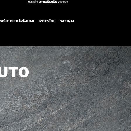
MAINĪT ATRAŠANĀS VIETU?
PAŠIE PIEDĀVĀJUMI
IZDEVĪGI
SAZIŅAI
UTO