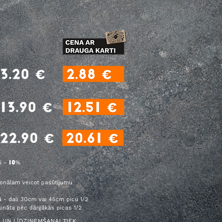
i -
%
10
sonālam veicot pasūtījumu
ā - dali 30cm vai 45cm picu 1/2
ināta pēc dārgākās picas 1/2
 UN LĪDZIŅEMŠANAI TIEK