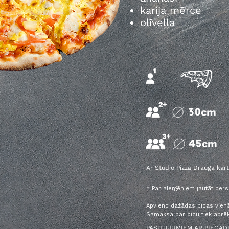
karija mērce
olīveļļa
Ar Studio Pizza Drauga kart
* Par alergēniem jautāt per
Apvieno dažādas picas vien
Samaksa par picu tiek aprēķ
PASŪTĪJUMIEM AR PIEGĀDI