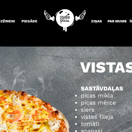
DZĒRIENI
PIEGĀDE
ZIŅAS
PAR MUMS
Ī
VISTA
SASTĀVDAĻAS
picas mīkla
picas mērce
siers
vistas fileja
tomāti
ananasi