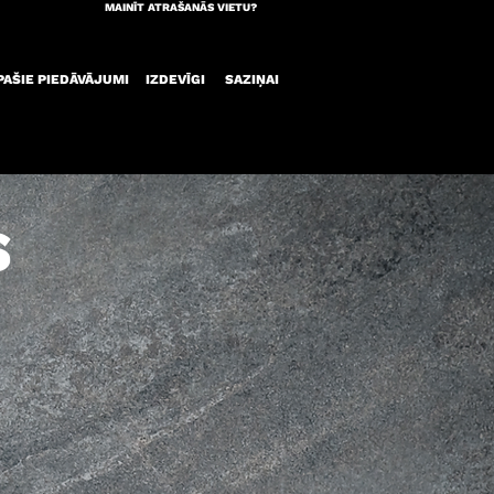
MAINĪT ATRAŠANĀS VIETU?
PAŠIE PIEDĀVĀJUMI
IZDEVĪGI
SAZIŅAI
S