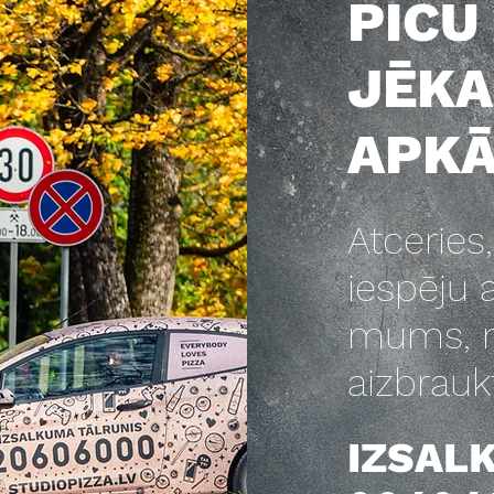
PICU
JĒKA
APKĀ
Atceries,
iespēju 
mums, 
aizbrauk
IZSAL