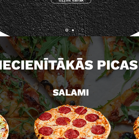
Uzzini vairāk
IECIENĪTĀKĀS PICAS
SALAMI
SALAMI