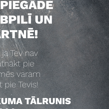
 PIEGĀDE
BPILĪ UN
RTNĒ!
 ja Tev nav
atnākt pie
mēs varam
t pie Tevis!
KUMA TĀLRUNIS